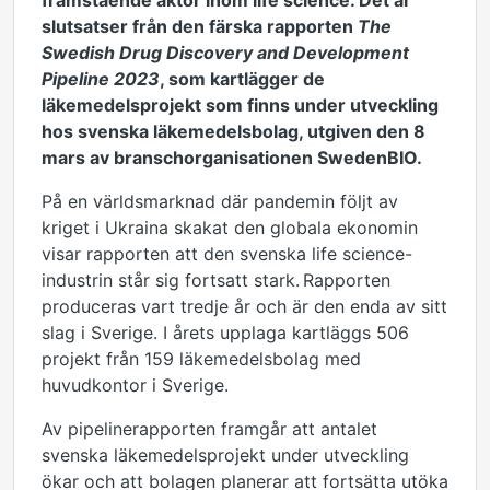
framstående aktör inom life science. Det är
slutsatser från den färska rapporten
The
Swedish Drug Discovery and Development
Pipeline 2023
, som kartlägger de
läkemedelsprojekt som finns under utveckling
hos svenska läkemedelsbolag, utgiven den 8
mars av branschorganisationen SwedenBIO.
På en världsmarknad där pandemin följt av
kriget i Ukraina skakat den globala ekonomin
visar rapporten att
den svenska
life
science-
industrin står sig
fortsatt
stark.
Rapporten
produceras vart
tredje
år och är den enda av sitt
slag i Sverige. I årets upplaga
kartläggs
506
projekt från 159 läkemedelsbolag med
huvudkontor i Sverige.
Av pipelinerapporten framgår
att antalet
svenska
läkemedelsprojekt under utveckling
ökar
och
att bolagen planerar att fortsätta utöka