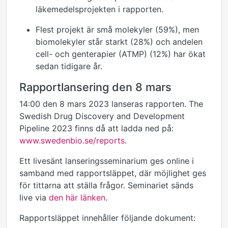
läkemedelsprojekten i rapporten
.
Flest projekt är små molekyler (59%), men
biomolekyler
står starkt
(28%) och
andelen
cell- och genterapier
(
ATMP
) (12%) har ökat
sedan tidigare år
.
Rapport
lansering
den 8 mars
14:00 den 8 mars 2023 lanseras rapporten.
The
Swedish Drug Discovery and Development
Pipeline 2023
finns då att ladda ned på:
www.swedenbio.se/reports
.
Ett livesänt lanseringsseminarium ges online i
samband med rapportsläppet, där möjlighet ges
för tittarna att ställa frågor. Seminariet sänds
live via
den här länken
.
Rapportsläppet innehåller följande dokument: