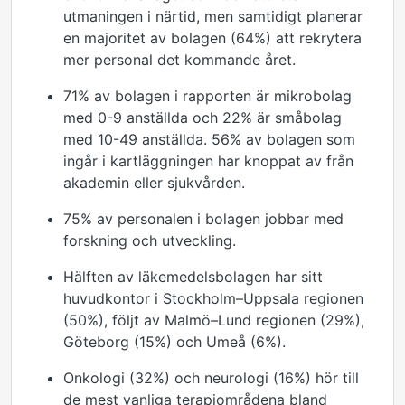
utmaningen i närtid, men samtidigt planerar
en majoritet av bolagen
(64%)
att rekrytera
mer personal det kommande året.
71% av bolagen i rapporten är
mikrobolag
med
0
-9
anställda och 22% är småbolag
med
10-49
anställda.
56% av
bolag
en som
ingår
i
kartlä
ggningen
har knoppat av från
akademin eller sjukvården
.
75% av personalen i bolagen jobbar med
forskning och utveckling.
Hälften av läkemedelsbolagen har sitt
huvudkontor i Stockholm–
Uppsala regionen
(50%), följt av Malmö–
Lund regionen
(29%),
Göteborg (15%) och Umeå (6%).
O
nkologi (32%) och neurologi (16%)
hör till
de mest vanliga
terapi
områdena bland