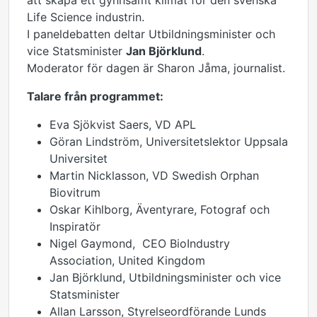
att skapa ett gynnsamt klimat för den svenska
Life Science industrin.
I paneldebatten deltar Utbildningsminister och
vice Statsminister
Jan Björklund
.
Moderator för dagen är Sharon Jåma, journalist.
Talare från programmet:
Eva Sjökvist Saers, VD APL
Göran Lindström, Universitetslektor Uppsala
Universitet
Martin Nicklasson, VD Swedish Orphan
Biovitrum
Oskar Kihlborg, Äventyrare, Fotograf och
Inspiratör
Nigel Gaymond, CEO BioIndustry
Association, United Kingdom
Jan Björklund, Utbildningsminister och vice
Statsminister
Allan Larsson, Styrelseordförande Lunds