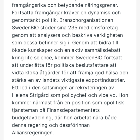
framgångsrika och betydande näringsgrenar.
Fortsatta framgångar kräver en dynamisk och
genomtänkt politik. Branschorganisationen
SwedenBIO stöder sina 235 medlemsföretag
genom att analysera och beskriva verkligheten
som dessa befinner sig i. Genom att bidra till
ökade kunskaper och en aktiv samhällsdebatt
kring life science, kommer SwedenBIO fortsatt
att underlätta för politiska beslutsfattare att
vidta kloka åtgärder för att främja god hälsa och
stärka en av landets viktigaste exportindustrier.
Ett led i den satsningen är rekryteringen av
Helena Strigård som policychef och vice vd. Hon
kommer närmast från en position som opolitisk
tjänsteman på Finansdepartementets
budgetavdelning, där hon arbetat nära både
denna regering och dessförinnan
Alliansregeringen.