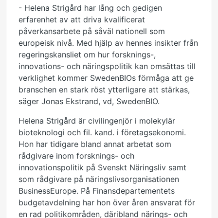
- Helena Strigård har lång och gedigen
erfarenhet av att driva kvalificerat
påverkansarbete på såväl nationell som
europeisk nivå. Med hjälp av hennes insikter från
regeringskansliet om hur forsknings-,
innovations- och näringspolitik kan omsättas till
verklighet kommer SwedenBIOs förmåga att ge
branschen en stark röst ytterligare att stärkas,
säger Jonas Ekstrand, vd, SwedenBIO.
Helena Strigård är civilingenjör i molekylär
bioteknologi och fil. kand. i företagsekonomi.
Hon har tidigare bland annat arbetat som
rådgivare inom forsknings- och
innovationspolitik på Svenskt Näringsliv samt
som rådgivare på näringslivsorganisationen
BusinessEurope. På Finansdepartementets
budgetavdelning har hon över åren ansvarat för
en rad politikområden, däribland närings- och