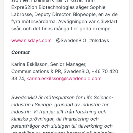
stolthet. I Danmark har vi röstat fram
ExpreS2ion Biotechnologies säger Sophie
Labrosse, Deputy Director, Biopeople, en av de
fyra mötesvärdarna. Avvägningen var självklart
svår, och det finns många fler goda exempel.
www.nlsdays.com
@SwedenBIO #nlsdays
Contact
Karina Eskilsson, Senior Manager,
Communications & PR, SwedenBIO, +46 70 420
33 74,
karina.eskilsson@swedenbio.com
SwedenBIO är mötesplatsen för Life Science-
industrin i Sverige, grundad av industrin för
industrin. Vi främjar allt från forskning och
kliniska prövningar, till finansiering och
patentfrågor och slutligen till tillverkning och