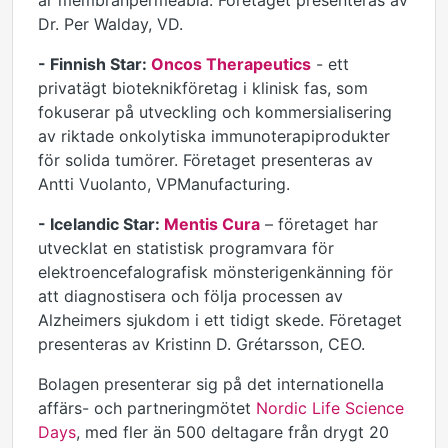
är membranpermeabla. Företaget presenteras av
Dr. Per Walday, VD.
-
Finnish Star:
Oncos Therapeutics
- ett
privatägt bioteknikföretag i klinisk fas, som
fokuserar på utveckling och kommersialisering
av riktade onkolytiska immunoterapiprodukter
för solida tumörer. Företaget presenteras av
Antti Vuolanto, VPManufacturing.
-
Icelandic Star:
Mentis Cura
– företaget har
utvecklat en statistisk programvara för
elektroencefalografisk mönsterigenkänning för
att diagnostisera och följa processen av
Alzheimers sjukdom i ett tidigt skede. Företaget
presenteras av Kristinn D. Grétarsson, CEO.
Bolagen presenterar sig på det internationella
affärs- och partneringmötet
Nordic Life Science
Days
, med fler än 500 deltagare från drygt 20