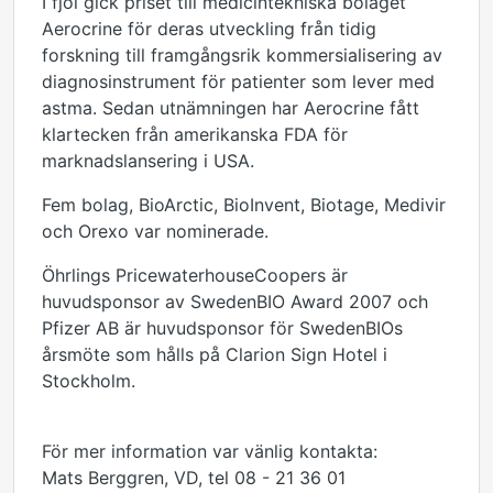
I fjol gick priset till medicintekniska bolaget
Aerocrine för deras utveckling från tidig
forskning till framgångsrik kommersialisering av
diagnosinstrument för patienter som lever med
astma. Sedan utnämningen har Aerocrine fått
klartecken från amerikanska FDA för
marknadslansering i USA.
Fem bolag, BioArctic, BioInvent, Biotage, Medivir
och Orexo var nominerade.
Öhrlings PricewaterhouseCoopers är
huvudsponsor av SwedenBIO Award 2007 och
Pfizer AB är huvudsponsor för SwedenBIOs
årsmöte som hålls på Clarion Sign Hotel i
Stockholm.
För mer information var vänlig kontakta:
Mats Berggren, VD, tel 08 - 21 36 01